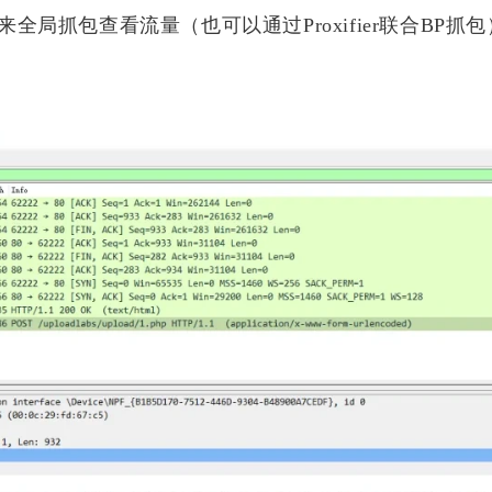
86
90
篇
篇
来全局抓包查看流量（也可以通过Proxifier联合BP抓包