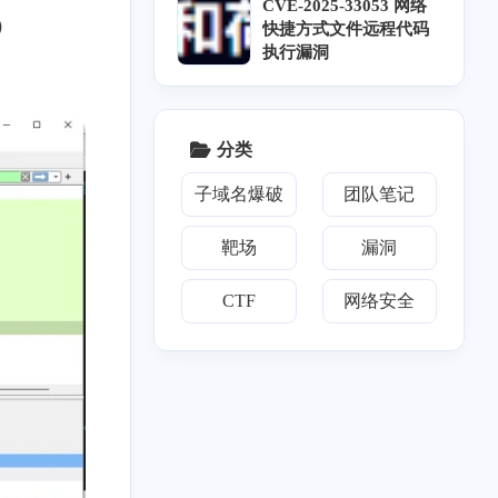
129
CVE-2025-33053 网络
篇
）
快捷方式文件远程代码
执行漏洞
分类
子域名爆破
团队笔记
靶场
漏洞
CTF
网络安全