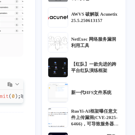
AWVS 破解版 Acunetix
25.5.250613157
NetExec 网络服务漏洞
利用工具
十一月 2025
六月 2025
1
58
篇
篇
【红队】一款先进的跨
平台红队演练框架
一月 2025
十二月 2024
16
9
篇
篇
新一代HFS文件系统
mit
(
0
)
;
响应包：都是明文
九月 2024
八月 2024
13
59
RuoYi-AI框架曝任意文
篇
篇
件上传漏洞(CVE-2025-
6466)，可导致服务器沦
024
五月 2024
陷