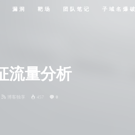
全
漏洞
靶场
团队笔记
子域名爆
具特征流量分析
博客独享
457
0