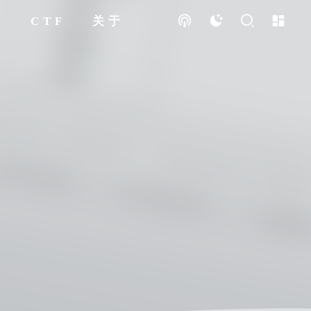
破
CTF
关于