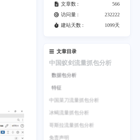
文章数 :
566
访问量 :
232222
建站天数 :
1099天
文章目录
中国蚁剑流量抓包分析
数据包分析
特征
中国菜刀流量抓包分析
冰蝎流量抓包分析
数据包分析
哥斯拉流量抓包分析
特征
配置代理
免责声明
数据包分析