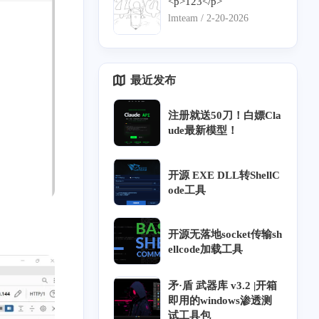
<p>123</p>
lmteam /
2-20-2026
最近发布
注册就送50刀！白嫖Cla
ude最新模型！
开源 EXE DLL转ShellC
6
34
2
33
网络安全威胁情报
数字取证
个人隐私保护
ode工具
16
6
15
33
CTF
网络攻防
木马/病毒
团队笔记
开源无落地socket传输sh
ellcode加载工具
86
测试
矛·盾 武器库 v3.2 |开箱
即用的windows渗透测
试工具包