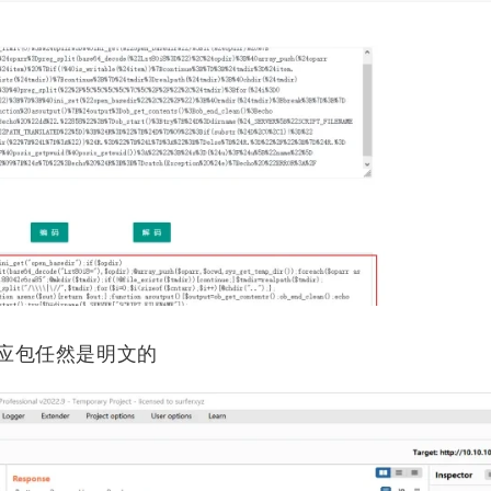
标签
寻找感兴趣的领域
0
32
252
7
Halo
反序列化
技术分享
工具
14
7
8
13
</p>
二进制安全
域渗透
脚本
协议
应包任然是明文的
245
1
40
漏洞
靶场
网安前沿时报
渗透