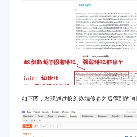
互动
最近评论
stonewu
stonewu
<p>11122👍</p>
<p>FUCK you mother .
如下图，发现通过蚁剑终端传参之后得到的响
16 天前
3-21-2026
stonewu
stonewu