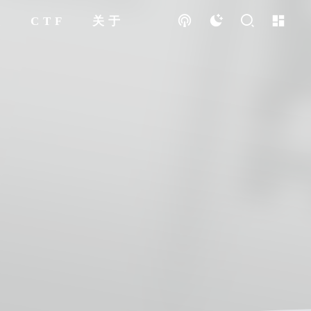
破
CTF
关于