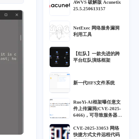
AWVS 破解版 Acunetix
25.5.250613157
NetExec 网络服务漏洞
利用工具
【红队】一款先进的跨
十一月 2025
六月 2025
平台红队演练框架
1
58
篇
篇
一月 2025
十二月 2024
新一代HFS文件系统
16
9
篇
篇
RuoYi-AI框架曝任意文
九月 2024
八月 2024
件上传漏洞(CVE-2025-
13
59
6466)，可导致服务器沦
篇
篇
陷
CVE-2025-33053 网络
024
五月 2024
快捷方式文件远程代码