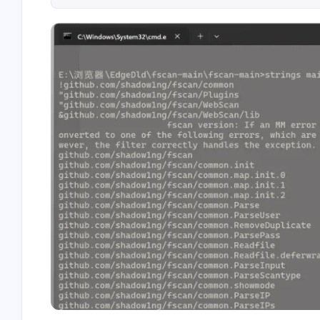
<p>打卡</p>
<p>666</p>
2-27-2026
2-20-2026
stonewu
stonewu
<p>123</p>
<p>👍</p>
2-20-2026
2-14-2026