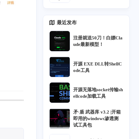
最近发布
注册就送50刀！白嫖Cla
ude最新模型！
开源 EXE DLL转ShellC
ode工具
6
34
2
33
网络安全威胁情报
数字取证
个人隐私保护
开源无落地socket传输sh
16
6
15
33
ellcode加载工具
CTF
网络攻防
木马/病毒
团队笔记
86
测试
矛·盾 武器库 v3.2 |开箱
即用的windows渗透测
试工具包