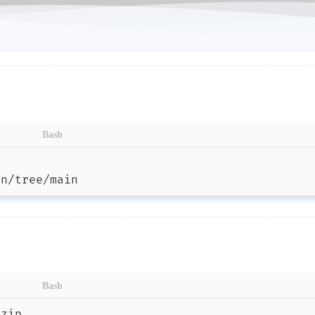
Bash
an/tree/main
Bash
.zip