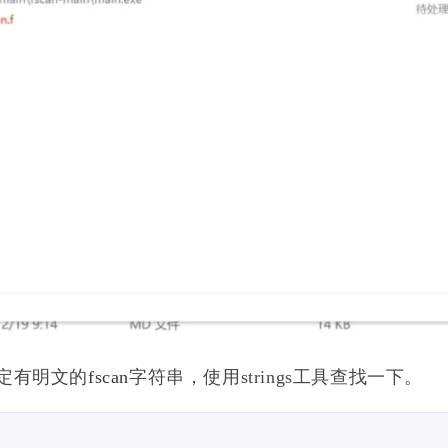
标签
寻找感兴趣的领域
0
32
252
7
Halo
反序列化
技术分享
工具
14
7
8
13
</p>
二进制安全
域渗透
脚本
协议
245
1
40
漏洞
靶场
网安前沿时报
渗透
定有明文的
fscan
字符串，使用strings工具查找一下。