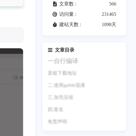
文章数 :
566
访问量 :
231465
建站天数 :
1098天
文章目录
一自行编译
直链下载地址
二.使用garble混淆
三.加壳压缩
四.签名
免责声明