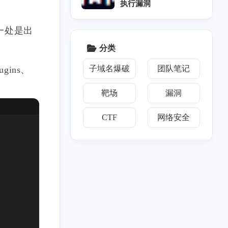
129
执行漏洞
篇
，还有一处是出
分类
子域名爆破
团队笔记
ugins、
靶场
漏洞
CTF
网络安全