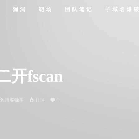
全
漏洞
靶场
团队笔记
子域名爆
二开fscan
博客独享
1114
1