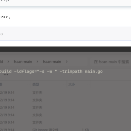
exe。
go