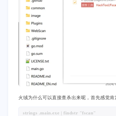
互动
最近评论
stonewu
stonewu
<p>11122👍</p>
<p>FUCK you mother .
15 天前
3-21-2026
火绒为什么可以直接查杀出来呢，首先感觉肯
stonewu
stonewu
strings .main.exe | findstr "fscan"