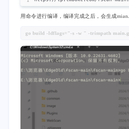
用命令进行编译，编译完成之后，会生成mian.
go build -ldflags="-s -w " -trimpath main.